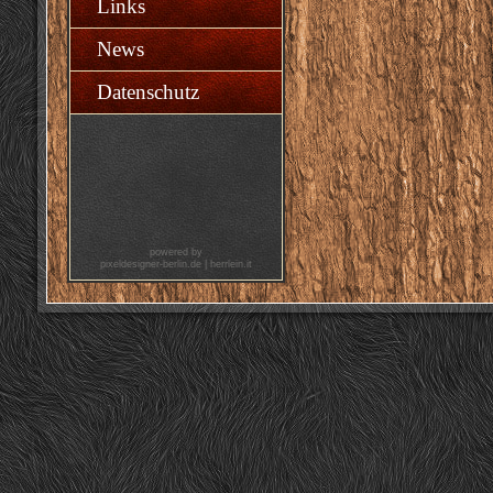
Links
News
Datenschutz
powered by
pixeldesigner-berlin.de
|
herrlein.it